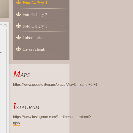
Foto Gallery 3
Foto Gallery 2
Foto Gallery 1
Laboratorio
Lavori clienti
w
M
APS
https://www.google.it/maps/place/Via+Cinzano,+9,+1
I
STAGRAM
https://www.instagram.com/fiordipescoparalumi?
igsh