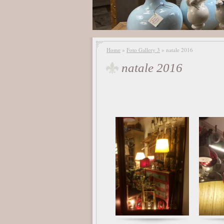
Home
»
Foto Gallery 3
» natale 2016
natale 2016